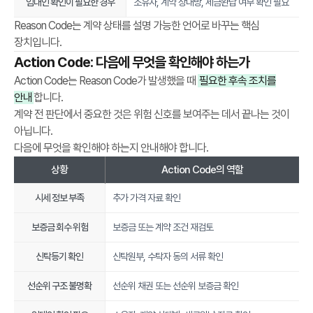
임대인 확인이 필요한 경우
소유자, 계약 상대방, 세금완납 여부 확인 필요
c
Reason Code는 계약 상태를 설명 가능한 언어로 바꾸는 핵심
i
장치입니다.
s
Action Code: 다음에 무엇을 확인해야 하는가
i
o
Action Code는 Reason Code가 발생했을 때
필요한 후속 조치를
n
안내
합니다.
O
계약 전 판단에서 중요한 것은 위험 신호를 보여주는 데서 끝나는 것이
S
아닙니다.
a
다음에 무엇을 확인해야 하는지 안내해야 합니다.
s
상황
Action Code의 역할
a
p
시세 정보 부족
추가 가격 자료 확인
r
보증금 회수 위험
보증금 또는 계약 조건 재검토
e
-
신탁등기 확인
신탁원부, 수탁자 동의 서류 확인
c
o
선순위 구조 불명확
선순위 채권 또는 선순위 보증금 확인
n
t