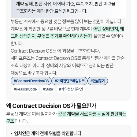
핵
계약 상태, 판단 사유, 데이터 기준, 후속 조치, 판단 이력을
심
구조화하는 계약 판단 프레임워크입니다.
문서 유형
OS 허브 문서
요
부동산 계약에서 중요한 것은 정보를 많이 보는 것만이 아닙니다.
상위 개념
부동산 계약 판단 인프라
약
계약 전에 확인한 정보를 바탕으로 현재 계약이
어떤 상태인지, 왜
C
그런 상태인지, 무엇을 추가로 확인해야 하는지
설명할 수 있어야
첫 구현체
안심등기
o
합니다.
n
Contract Decision OS는 이 과정을 구조화합니다.
State, Reason Code, Action Code, 
t
주요 구성
Sources, Snapshot, Audit Log, Safe 
세이프홈즈는 Contract Decision OS를 통해 부동산 계약을 단순
r
Protocol
조회 대상이 아니라, 상태와 사유와 이력으로 관리되는 판단
a
대상으로 바꾸고자 합니다.
임차인, 중개사, 금융기관, 보증기관, 투자자
c
주요 독자
#ContractDecisionOS
#계약판단프레임워크
#안심등기
검색 시스템
t
#ReasonCode
#State
#계약전상태확인
D
현재 버전
Public v1.0
e
왜 Contract Decision OS가 필요한가
c
최종 업데이트
2026-06-12
부동산 계약은 여러 참여자가
같은 계약을 서로 다른 시점에 판단하는
i
구조
입니다.
s
i
임차인은 계약 전에 위험을 확인합니다.
o