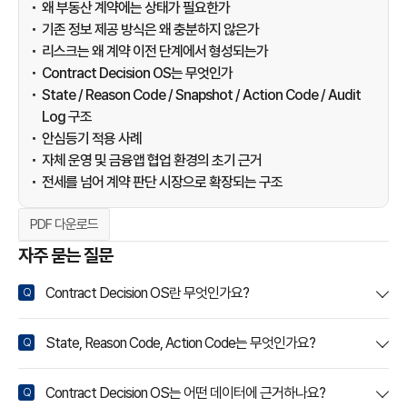
u
왜 부동산 계약에는 상태가 필요한가
r
기존 정보 제공 방식은 왜 충분하지 않은가
e
리스크는 왜 계약 이전 단계에서 형성되는가
p
Contract Decision OS는 무엇인가
r
State / Reason Code / Snapshot / Action Code / Audit
e
Log 구조
-
안심등기 적용 사례
c
자체 운영 및 금융앱 협업 환경의 초기 근거
o
전세를 넘어 계약 판단 시장으로 확장되는 구조
n
t
PDF 다운로드
r
자주 묻는 질문
a
c
Contract Decision OS란 무엇인가요?
t
r
State, Reason Code, Action Code는 무엇인가요?
i
s
Contract Decision OS는 어떤 데이터에 근거하나요?
k