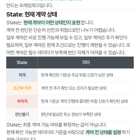
만드는 프레임워크입니다.
판
State: 현재 계약 상태
단
프
State는
현재 계약이 어떤 상태인지 표현
합니다.
레
계약 전 판단은 단순히 안전과 위험으로만 나누기 어렵습니다.
임
일부 계약은 바로 진행 가능해 보일 수 있고, 일부 계약은 추가 확인이
워
필요하며, 일부 계약은 현재 조건으로는 진행이 제한될 수 있습니다. 또
크
어떤 계약은 필수 데이터가 부족해 판단 자체가 어려울 수 있습니다.
입
State
의미
니
다
적격
현재 확인된 기준상 주요 위험 신호가 낮은 상태
.
조건부 적격
계약 전 추가 확인 또는 조치가 필요한 상태
S
a
부적격
현재 기준상 계약 진행에 중대한 위험 신호가 확인된 상태
f
e
판단불가
판단에 필요한 최소 정보가 부족한 상태
H
State는 최종 계약 가능 여부를 확정하는 값이 아닙니다.
o
현재 확인 가능한 데이터와 기준을 바탕으로
계약 전 상태를 설명
하기
m
위한 구조입니다.