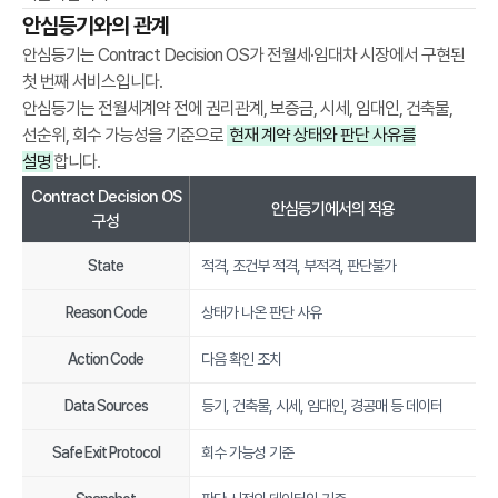
안심등기와의 관계
n
C
안심등기는 Contract Decision OS가 전월세·임대차 시장에서 구현된
o
첫 번째 서비스입니다.
d
안심등기는 전월세계약 전에 권리관계, 보증금, 시세, 임대인, 건축물,
e
선순위, 회수 가능성을 기준으로
현재 계약 상태와 판단 사유를
,
설명
합니다.
A
Contract Decision OS
안심등기에서의 적용
c
구성
t
i
State
적격, 조건부 적격, 부적격, 판단불가
o
Reason Code
상태가 나온 판단 사유
n
C
Action Code
다음 확인 조치
o
d
Data Sources
등기, 건축물, 시세, 임대인, 경공매 등 데이터
e
,
Safe Exit Protocol
회수 가능성 기준
D