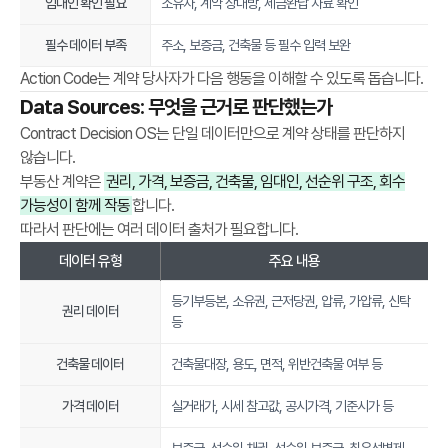
임대인 확인 필요
소유자, 계약 상대방, 세금완납 자료 확인
r
필수 데이터 부족
주소, 보증금, 건축물 등 필수 입력 보완
a
c
Action Code는 계약 당사자가 다음 행동을 이해할 수 있도록 돕습니다.
t
Data Sources: 무엇을 근거로 판단했는가
d
Contract Decision OS는 단일 데이터만으로 계약 상태를 판단하지
e
않습니다.
c
부동산 계약은
권리, 가격, 보증금, 건축물, 임대인, 선순위 구조, 회수
i
가능성이 함께 작동
합니다.
s
따라서 판단에는 여러 데이터 출처가 필요합니다.
i
데이터 유형
주요 내용
o
n
등기부등본, 소유권, 근저당권, 압류, 가압류, 신탁
f
권리 데이터
등
r
a
건축물 데이터
건축물대장, 용도, 면적, 위반건축물 여부 등
m
e
가격 데이터
실거래가, 시세 참고값, 공시가격, 기준시가 등
w