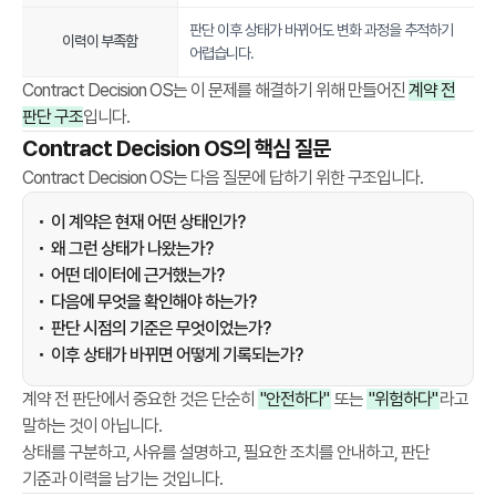
약
판단 이후 상태가 바뀌어도 변화 과정을 추적하기
상
이력이 부족함
어렵습니다.
태
,
Contract Decision OS는 이 문제를 해결하기 위해 만들어진
계약 전
판
판단 구조
입니다.
단
Contract Decision OS의 핵심 질문
사
Contract Decision OS는 다음 질문에 답하기 위한 구조입니다.
유
,
이 계약은 현재 어떤 상태인가?
데
왜 그런 상태가 나왔는가?
이
어떤 데이터에 근거했는가?
터
다음에 무엇을 확인해야 하는가?
기
판단 시점의 기준은 무엇이었는가?
준
이후 상태가 바뀌면 어떻게 기록되는가?
,
계약 전 판단에서 중요한 것은 단순히
"안전하다"
또는
"위험하다"
라고
후
말하는 것이 아닙니다.
속
상태를 구분하고, 사유를 설명하고, 필요한 조치를 안내하고, 판단
조
기준과 이력을 남기는 것입니다.
치