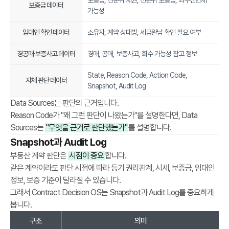
보증금, 선순위 채권, 선순위 보증금, 최우선변제
o
보증금 데이터
가능성
r
k
임대인 확인 데이터
소유자, 계약 상대방, 세금완납 확인 필요 여부
f
o
경공매·보증사고 데이터
경매, 공매, 보증사고, 회수 가능성 참고 정보
r
State, Reason Code, Action Code,
r
자체 판단 데이터
Snapshot, Audit Log
e
a
Data Sources는 판단의 근거입니다.
l
Reason Code가 "왜 그런 판단이 나왔는가"를 설명한다면, Data
e
Sources는
"무엇을 근거로 판단했는가"
를 설명합니다.
s
Snapshot과 Audit Log
t
부동산 계약 판단은
시점이 중요
합니다.
a
같은 계약이라도 판단 시점에 따라 등기 권리관계, 시세, 보증금, 임대인
t
정보, 보증 기준이 달라질 수 있습니다.
e
그래서 Contract Decision OS는 Snapshot과 Audit Log를 중요하게
,
봅니다.
c
구조
의미
o