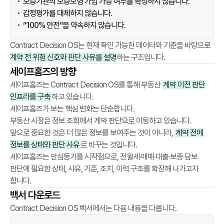
보증기관의 보증보험 가입 가능 여부를 확정하지 않습니다.
n
감정평가를 대체하지 않습니다.
d
“100% 안전”을 약속하지 않습니다.
A
Contract Decision OS는 현재 확인 가능한 데이터와 기준을 바탕으로
u
계약 전 위험 신호와 판단 사유를 설명
하는 구조입니다.
d
세이프홈즈의 방향
i
t
세이프홈즈는 Contract Decision OS를 통해 부동산
계약 이전 판단
L
인프라를 구축
하고 있습니다.
o
세이프홈즈가 보는 핵심 변화는 단순합니다.
g
부동산 시장은 정보 조회에서 계약 판단으로 이동하고 있습니다.
t
앞으로 중요한 것은 더 많은 정보를 보여주는 것이 아니라,
계약 전에
o
정보를 상태와 판단 사유
로 바꾸는 것입니다.
s
세이프홈즈는 안심등기를 시작점으로, 전월세·매매·대출·보증·담보
t
판단에 필요한 상태, 사유, 기준, 조치, 이력 구조를 확장해 나가고자
r
합니다.
u
백서 다운로드
c
Contract Decision OS 백서에서는 다음 내용을 다룹니다.
t