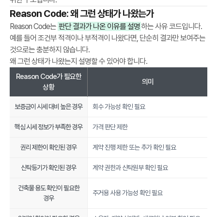
e
Reason Code: 왜 그런 상태가 나왔는가
s
Reason Code는
판단 결과가 나온 이유를 설명
하는 사유 코드입니다.
d
예를 들어 조건부 적격이나 부적격이 나왔다면, 단순히 결과만 보여주는
e
것으로는 충분하지 않습니다.
f
왜 그런 상태가 나왔는지 설명할 수 있어야 합니다.
i
n
Reason Code가 필요한
의미
e
상황
s
보증금이 시세 대비 높은 경우
회수 가능성 확인 필요
C
o
핵심 시세 정보가 부족한 경우
가격 판단 제한
n
t
권리 제한이 확인된 경우
계약 진행 제한 또는 추가 확인 필요
r
a
신탁등기가 확인된 경우
계약 권한과 신탁원부 확인 필요
c
건축물 용도 확인이 필요한
t
주거용 사용 가능성 확인 필요
경우
D
e