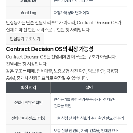
Snapshot
판단 시점의 데이터와 기준
a
t
Audit Log
재평가와 상태 변화 이력
a
안심등기는 단순 전월세 리포트가 아니라, Contract Decision OS가
S
실제 계약 전 판단 서비스로 구현된 첫 사례입니다.
o
u
안심등기 구조 보기
r
Contract Decision OS의 확장 가능성
c
Contract Decision OS는 전월세에만 머무르는 구조가 아닙니다.
e
전월세는 첫 시장입니다.
s
같은 구조는 매매, 전세대출, 보증보험 사전 확인, 담보 판단, 금융형
,
AVM, 중개사 신뢰 인프라로 확장될 수 있습니다.
S
a
확장 영역
설명
f
안심등기를 통한 권리·보증금·시세·임대인·
e
전월세 계약 전 확인
건축물 확인
E
x
전세대출 사전 스크리닝
대출 신청 전 위험 신호와 추가 확인 필요 건 분리
i
t
보증 신청 전 권리, 가격, 건축물, 임대인 요소