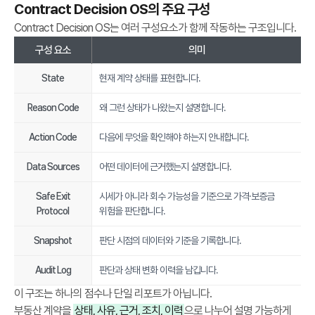
Contract Decision OS의 주요 구성
,
판
Contract Decision OS는 여러 구성요소가 함께 작동하는 구조입니다.
단
구성 요소
의미
이
력
State
현재 계약 상태를 표현합니다.
을
Reason Code
왜 그런 상태가 나왔는지 설명합니다.
구
조
Action Code
다음에 무엇을 확인해야 하는지 안내합니다.
화
하
Data Sources
어떤 데이터에 근거했는지 설명합니다.
는
세
Safe Exit
시세가 아니라 회수 가능성을 기준으로 가격·보증금
Protocol
위험을 판단합니다.
이
프
Snapshot
판단 시점의 데이터와 기준을 기록합니다.
홈
즈
Audit Log
판단과 상태 변화 이력을 남깁니다.
의
이 구조는 하나의 점수나 단일 리포트가 아닙니다.
계
부동산 계약을
상태, 사유, 근거, 조치, 이력
으로 나누어 설명 가능하게
약