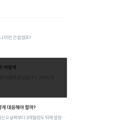
가요? 같은 오피스텔 월세 매물은
나 이런 건 없겠죠?
은 어떻게
나간다고 했는데 집주인이 돈이
시세는
 지연 이자를 매달 받고 있는데
이 많이 떨어진
떻게 대응해야 할까?
취소 되면 보증금 2억은
신고 날짜보다 3개월정도 뒤에 설정을
내는건지 궁금합니다
? 선순위가 누구인지 궁금합니다.
 집주인이 지금 빌라왕으로 여러 고소를