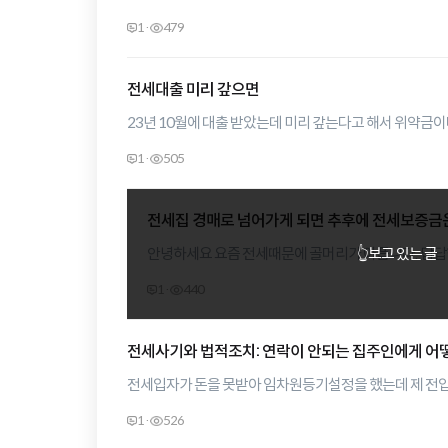
월세로 반전세 제안을 집주인께 하고싶은데 얼마가 적당한
1
·
479
1000/60이나 2000/50으로 많이 올라와있어요
전세대출 미리 갚으면
23년 10월에 대출 받았는데 미리 갚는다고 해서 위약금이
1
·
505
전세집 경매로 넘어가게 되면 추후에 전세보증금
안녕하세요 요즘 전세때문에 골머리가 아픕니다. 답답한 마음에 글 남깁니다. 2억 전세로
👆
보고 있는 글
거주를 하고 있다가 전세 만기가 되어서 집주인한테 
1
·
440
없다고 다음 세입자가 들어와야 돈을 줄수 있다고 하는데 현재 매물 올라온 전세 
1억 3천 정도 이고 빌라라서 최근 실거래가 없습니다.
집주인이 진짜 돈이 없대서 소송으로 경매를 진행하려고 하는데 지금 집값
전세사기와 법적조치: 연락이 안되는 집주인에게 어
상태라 예를 들어 1억에 낙찰되거나 사는 사람이 없어서 경매가 
전세입자가 돈을 못받아 임차원등기설정을 했는데 제 전입
어떻게 되는건가요? 집주인한테 돈을 못 받아
해놓았다고 들었습니다. 이 경우 저한테 더 유리한건가요,
1
·
526
그리고 제가 형사 고소를 셀프로 하려고 합니다 왜냐하면