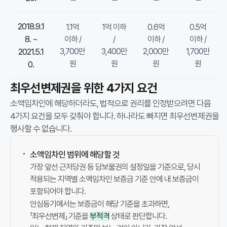
지
기
2018.9.1
1.1억
1억 이하
0.6억
0.5억
준
8. ~
이하 /
/
이하 /
이하 /
으
2021.5.1
3,700만
3,400만
2,000만
1,700만
로
원
원
원
원
0.
평
가
최우선변제권을 위한 4가지 요건
합
소액임차인에 해당하더라도, 법적으로 권리를 인정받으려면 다음
니
4가지 요건을 모두 갖춰야 합니다. 하나라도 빠지면 최우선변제권을
다
행사할 수 없습니다.
.
최
소액임차인 범위에 해당할 것
우
가장 앞선 근저당권 등 담보물권의 설정일을 기준으로, 당시
선
적용되는 지역별 소액임차인 보증금 기준 안에 내 보증금이
변
포함되어야 합니다.
제
안심등기에서는 보증금이 해당 기준을 초과하면,
권
「최우선변제」 기준을
부적격
상태로 판단합니다.
은