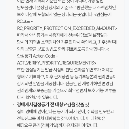
이는 현재 지역의 기준만 보는 것이 아니라, 가장 앞선
이
담보물권이 설정된 당시의 기준으로 판단했을 때 소액임차인
중
보호 대상에 포함되지 않는 상태라는 뜻입니다. <안심등기
시
RC코드 -
세
RC_PRIORITY_PROTECTION_EXCEEDED_AMOUNT>
대
따라서 안심등기는 사용자에게 선순위 담보권 설정일과
비
당시의 지역별 소액임차인 기준을 다시 확인하고, 최우선변제
보
외의 보증금 보호 방법도 함께 검토하도록 안내합니다. <
증
안심등기 Action Code -
금
ACT_VERIFY_PRIORITY_REQUIREMENTS>
기
또한 안심등기는 발급 시점의 판단 결과를 위변조가 어려운
준
형태로 기록하고, 이후 근저당권 등 등기부등본의 권리변동이
과
감지되면 알림을 제공합니다. 잔금일 전 재평가하면 변경된
등
권리관계와 보증금을 기준으로 최우선변제 보호 가능 여부를
기
다시 확인할 수 있습니다.
권
경매개시결정등기 전 대항요건을 갖출 것
리
집이 경매에 넘어간다는 등기가 되기 전에, 주택을 인도받고
관
전입신고를 마쳐 대항력을 갖춰야 합니다. 이 대항력은
계
배당요구 종기(경락기일)까지 유지되어야 합니다.