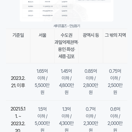
대
비
보
증
세이프홈즈 - 안심등기
금
기준일
서울
수도권
광역시 등
그 밖의 지역
,
과밀억제권역·
임
용인·화성·
대
세종·김포
인
,
1.65억
1.45억
0.85억
0.75억
등
2023.2.
이하 /
이하 /
이하 /
이하 /
기
21. 이후
5,500만
4,800만
2,800만
2,500만
·
원
원
원
원
건
축
2021.5.1
1.5억
1.3억
0.7억
0.6억
물
1. ~
이하 /
이하 /
이하 /
이하 /
3
2023.2.
5,000만
4,300만
2,300만
2,000만
가
원
원
원
원
20.