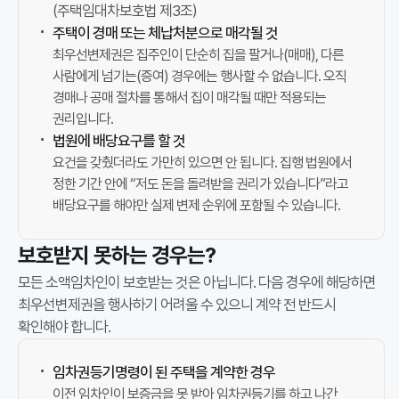
와
(
주택임대차보호법 제3조
)
밀
주택이 경매 또는 체납처분으로 매각될 것
접
최우선변제권은 집주인이 단순히 집을 팔거나(매매), 다른
사람에게 넘기는(증여) 경우에는 행사할 수 없습니다. 오직
한
경매나 공매 절차를 통해서 집이 매각될 때만 적용되는
관
권리입니다.
련
법원에 배당요구를 할 것
이
요건을 갖췄더라도 가만히 있으면 안 됩니다. 집행 법원에서
있
정한 기간 안에 “저도 돈을 돌려받을 권리가 있습니다”라고
습
배당요구를 해야만 실제 변제 순위에 포함될 수 있습니다.
니
다
보호받지 못하는 경우는?
.
최
모든 소액임차인이 보호받는 것은 아닙니다. 다음 경우에 해당하면
우
최우선변제권을 행사하기 어려울 수 있으니 계약 전 반드시
선
확인해야 합니다.
변
제
임차권등기명령이 된 주택을 계약한 경우
권
이전 임차인이 보증금을 못 받아 임차권등기를 하고 나간