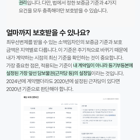
권리
입니다. 다만, 법에서 정한 보증금 기준과 4가지
약
요건을 모두 충족해야만 보호받을 수 있습니다.
안
심
얼마까지 보호받을 수 있나요?
등
기
최우선변제를 받을 수 있는 소액임차인의 보증금 기준과 보호
는
금액은 지역별로 다릅니다. 이 기준은 주기적으로 바뀌기 때문에
보
내가 계약하는 시점의 최신 기준을 확인하는 것이 중요합니다.
증
가장 중요한 점은, 적용되는 기준이
내 계약일이 아니라 등기부등본에
금
설정된 가장 앞선 담보물권(근저당 등)의 설정일
이라는 것입니다.
회
2024년에 계약했더라도 2020년에 설정된 근저당이 있다면
수
2020년 기준으로 판단해야 합니다.
가
능
성
을
시
세