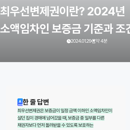
최우선변제권이란? 2024년
소액임차인 보증금 기준과 조
2024.01.29
약 4분
발행일
읽는 시간
인사이트 · 부동산정보
이
글
한 줄 답변
의
최우선변제권은 보증금이 일정 금액 이하인 소액임차인이
핵
살던 집이 경매에 넘어갔을 때, 보증금 중 일부를 다른
심
채권자보다 먼저 돌려받을 수 있도록 보호하는
요