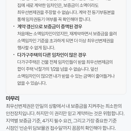
은
집에 새로 계약한 임차인은, 보증금이 소액이라도
소
최우선변제권을 주장할 수 없습니다. 계약 전 등기부등본을
액
통해 임차권등기 여부를 꼭 확인해야 합니다.
임
계약 갱신으로 보증금이 증액된 경우
차
처음에는 소액임차인이었지만, 재계약하면서 보증금을 올려
인
소액임차인 기준을 초과하게 되면 더 이상 최우선변제권을
의
행사할 수 없게 됩니다.
다가구주택의 다른 임차인이 많은 경우
보
다가구주택은 건물 전체 임차인들이 받을 최우선변제금의
증
합이 주택 낙찰가의 1/2을 넘을 수 없습니다. 앞선
금
소액임차인이 많으면 내가 받을 수 있는 금액이 줄어들거나
중
없을 수 있습니다.
일
부
마무리
를
최우선변제권은 만일의 상황에서 내 보증금을 지켜주는 최소한의
경
안전장치입니다. 하지만 이 권리만 믿고 계약하는 것은 위험합니다.
매
지역별 보증금 기준, 4가지 필수 요건, 그리고 가장 중요한 기준
시
시점인 '선순위 담보물권 접수일'까지 꼼꼼히 확인해야 합니다.
다