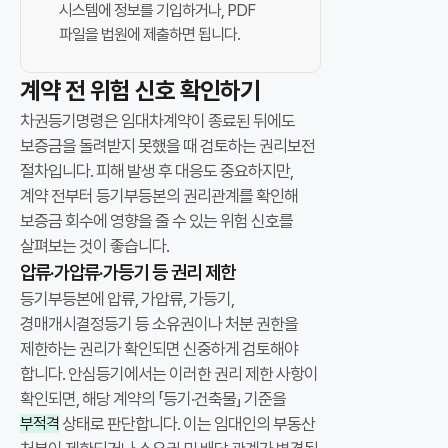
를
시스템에 정보를 기입하거나, PDF
알
파일을 법원에 제출하면 됩니다.
려
드
계약 전 위험 신호 확인하기
립
차권등기명령은 임대차계약이 종료된 뒤에도
니
보증금을 돌려받지 못했을 때 검토하는 권리보전
다
절차입니다. 피해 발생 후 대응도 중요하지만,
.
계약 전부터 등기부등본의 권리관계를 확인해
이
보증금 회수에 영향을 줄 수 있는 위험 신호를
글
살펴보는 것이 좋습니다.
은
압류·가압류·가등기 등 권리 제한
보
등기부등본에 압류, 가압류, 가등기,
증
경매개시결정등기 등 소유권이나 처분 권한을
금
제한하는 권리가 확인되면 신중하게 검토해야
미
합니다.
안심등기에서는 이러한 권리 제한 사항이
반
확인되면, 해당 계약의 「등기·건축물」 기준을
환
부적격
상태로 판단합니다.
이는 임대인의 부동산
시