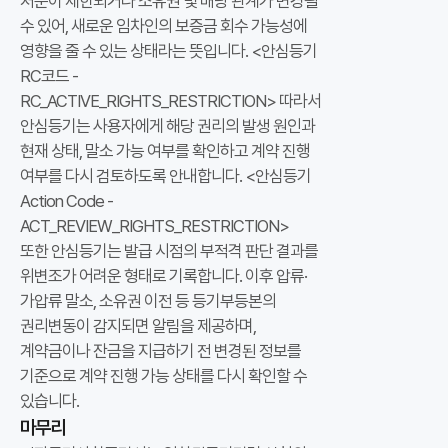
처분이 제한되거나 소유권 및 배당 관계가 변경될
필
수 있어, 새로운 임차인의 보증금 회수 가능성에
요
영향을 줄 수 있는 상태라는 뜻입니다. <안심등기
한
RC코드 -
법
RC_ACTIVE_RIGHTS_RESTRICTION>
따라서
적
안심등기는 사용자에게 해당 권리의 발생 원인과
절
현재 상태, 말소 가능 여부를 확인하고 계약 진행
차
여부를 다시 검토하도록 안내합니다. <안심등기
와
Action Code -
서
ACT_REVIEW_RIGHTS_RESTRICTION>
류
또한 안심등기는 발급 시점의 부적격 판단 결과를
준
위변조가 어려운 형태로 기록합니다. 이후 압류·
비
가압류 말소, 소유권 이전 등 등기부등본의
방
권리변동이 감지되면 알림을 제공하며,
법
계약금이나 잔금을 지급하기 전 변경된 정보를
을
기준으로 계약 진행 가능 상태를 다시 확인할 수
다
있습니다.
룹
마무리
니