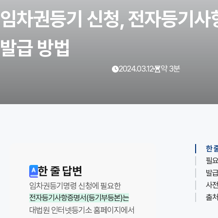
임차권등기 신청, 전자등기
발급 방법
2024.03.12
약 3분
발행일
읽는 시간
인사이트 · 부동산정보
이
한 
필요
글
한 줄 답변
발급
의
사전
임차권등기명령 신청에 필요한
핵
출
전자등기사항증명서(등기부등본)는
심
대법원 인터넷등기소 홈페이지
에서
요