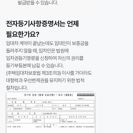
발급받을 수 있습니다.
약
안
전자등기사항증명서는 언제
심
등
필요한가요?
기
임대차 계약이 끝났는데도 임대인이 보증금을
는
돌려주지 않을 때, 임차인은 법원에
보
임차권등기명령을 신청하여 자신의 권리를
증
등기부등본에 남길 수 있습니다.
금
(
주택임대차보호법 제3조의3
) 이사를 가더라도
회
대항력과 우선변제권을 유지하기 위한 법적
수
절차입니다.
가
능
성
을
시
세