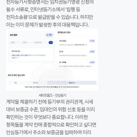
전자등기사항증명서는 임차권등기명령 신청의
다
필수 서류로, 인터넷등기소에서 ‘집행 등
.
전자소송용’으로 발급받을 수 있습니다. 하지만
임
이는 이미 문제가 발생한 후의 대응책입니다.
차
권
등
기
명
령
신
청
에
필
세이프홈즈 - 안심등기
계약을 체결하기 전에 등기부의 권리관계, 시세
요
대비 보증금 수준, 임대인의 위험 신호 등을 미리
한
확인하는 것이 무엇보다 중요합니다. 이러한
전
항목들을 계약 전에 종합적으로 확인하고 싶다면
자
안심등기에서 주소와 보증금을 입력하여 미리
등