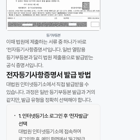
대
비
보
증
금
등기부등본
,
이때 법원에 제출하는 서류 중 하나가 바로
임
‘전자등기사항증명서’입니다. 일반 열람용
대
등기부등본과 달리 법원 제출용으로 발급받는
인
공식 증명서입니다.
,
전자등기사항증명서 발급 방법
등
대법원 인터넷등기소
에서 직접 발급받을 수
기
있습니다. 과정은 일반 등기부등본 발급과 거의
·
같지만, 발급 유형을 정확히 선택해야 합니다.
건
축
1. 인터넷등기소 로그인 후 ‘전자발급’
물
선택
3
대법원 인터넷등기소에 접속
하여
가
로그인한 후, 메인 화면에서 ‘등기발급