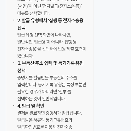
지
(서면)’이 아닌 ‘전자발급(전자소송 등)’
기
메뉴를 선택합니다.
준
2. 발급 유형에서 ‘집행 등 전자소송용’
으
선택
로
발급 유형 선택 화면이 나타나면,
평
일반적인 ‘발급용’이 아니라 ‘집행 등
가
전자소송용’을 선택해야 법원 제출 효력이
해
있습니다.
「
3. 부동산 주소 입력 및 등기기록 유형
계
선택
약
증명서를 발급받을 부동산의 주소를
진
입력합니다. 등기기록 유형은 특정 부분만
행
필요한 경우가 아니라면 ‘전부’를
가
선택하는 것이 일반적입니다.
능
4. 발급 및 확인
상
결제를 완료하면 증명서가 발급됩니다.
태
발급받은 서류의 등기고유번호와
」
발급확인번호를 이용해 전자소송